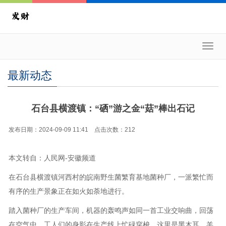
Toggl
navig
最新动态
石台县横渡镇：“硒”游之金“菇”棒出石记
发布日期：2024-09-09 11:41 点击次数：212
本文转自：人民网-安徽频道
在石台县横渡镇河西村的皖南野生菌繁育基地菌种厂，一派繁忙而
有序的生产景象正在如火如荼地进行。
踏入菌种厂的生产车间，机器的轰鸣声如同一首工业交响曲，回荡
在空气中，工人们的身影在生产线上忙碌穿梭。这里是黑木耳、羊