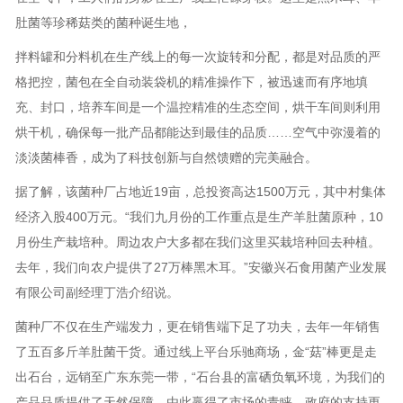
肚菌等珍稀菇类的菌种诞生地，
拌料罐和分料机在生产线上的每一次旋转和分配，都是对品质的严
格把控，菌包在全自动装袋机的精准操作下，被迅速而有序地填
充、封口，培养车间是一个温控精准的生态空间，烘干车间则利用
烘干机，确保每一批产品都能达到最佳的品质……空气中弥漫着的
淡淡菌棒香，成为了科技创新与自然馈赠的完美融合。
据了解，该菌种厂占地近19亩，总投资高达1500万元，其中村集体
经济入股400万元。“我们九月份的工作重点是生产羊肚菌原种，10
月份生产栽培种。周边农户大多都在我们这里买栽培种回去种植。
去年，我们向农户提供了27万棒黑木耳。”安徽兴石食用菌产业发展
有限公司副经理丁浩介绍说。
菌种厂不仅在生产端发力，更在销售端下足了功夫，去年一年销售
了五百多斤羊肚菌干货。通过线上平台乐驰商场，金“菇”棒更是走
出石台，远销至广东东莞一带，“石台县的富硒负氧环境，为我们的
产品品质提供了天然保障，由此赢得了市场的青睐，政府的支持更