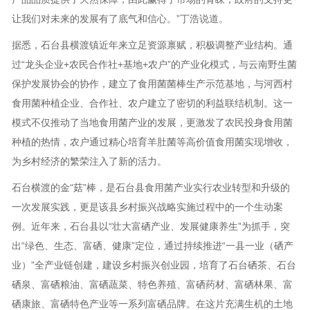
让我们对未来的发展有了底气和信心。”丁浩说道。
据悉，石台县横渡镇近年来立足资源禀赋，积极调整产业结构。通
过“龙头企业+农民合作社+基地+农户”的产业化模式，与云南野生菌
保护发展协会的协作，建立了食用菌菌棒生产示范基地，与河西村
食用菌种植企业、合作社、农户建立了密切的利益联结机制。这一
模式不仅推动了当地食用菌产业的发展，更激发了农民投身食用菌
种植的热情，农户通过精心培育羊肚菌等高价值食用菌实现增收，
为乡村经济的繁荣注入了新的活力。
石台横渡的金“菇”棒，是石台县食用菌产业实行农业转型和升级的
一次发展实践，更是该县乡村振兴战略实施过程中的一个生动案
例。近年来，石台县以“壮大富硒产业、发展健康养生”为抓手，突
出“绿色、生态、富硒、健康”定位，通过持续推进“一县一业（硒产
业）”全产业链创建，建设乡村振兴创业园，培育了石台硒茶、石台
硒泉、富硒粮油、富硒蔬菜、特色养殖、富硒药材、富硒林果、富
硒康旅、富硒特色产业等一系列富硒品牌。在这片充满生机的土地