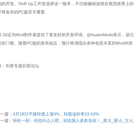
戏的开发。Shift Up工作室选择这一版本，不仅能确保游戏在视觉效果
即将发布的PC版至关重要。
26还为Mod制作者提供了更友好的开发环境。@AyakaMods表示，
开发的门槛。随着PC版的发布临近，预计将涌现出各种创意丰富的Mod内
容：剑星专题剑星论坛
上一篇：
4月18日平煤转债上涨0%，转股溢价率19.63%
下一篇：
轻松一刻：你也叫点人吧，别说我人多欺负你！_那大_那小_方人