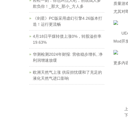
轻松一刻：你也叫点人吧，别说我人多
质量游
欺负你！_那大_那小_方人多
尤其对
《剑星》PC版采用虚幻引擎4.26版本打
造！运行更流畅
UE4.
4月18日平煤转债上涨0%，转股溢价率
Mod
19.63%
华测检测2024年财报: 营收稳步增长, 净
利润增速放缓
更多内
欧洲天然气上涨 供应担忧缓和了充足的
液化天然气进口影响