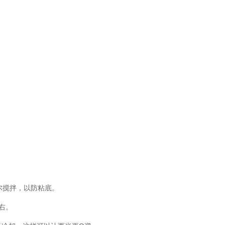
尔搅拌，以防粘底。
右。