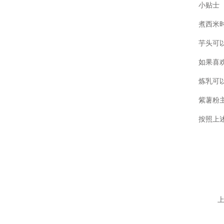
小贴士
煮西米
芋头可
如果喜
炼乳可
紫薯粉
按照上