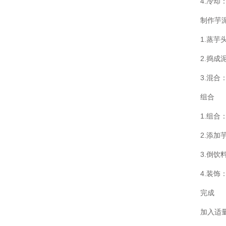
4.冷
制作芋
1.蒸芋
2.捣
3.混
组合
1.组
2.添
3.倒
4.装
完成
加入适