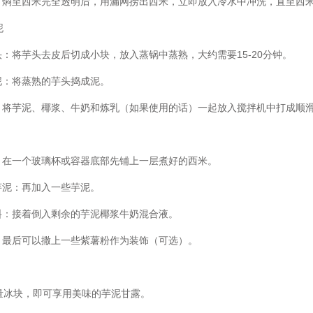
却：焖至西米完全透明后，用漏网捞出西米，立即放入冷水中冲洗，直至西
泥
头：将芋头去皮后切成小块，放入蒸锅中蒸熟，大约需要15-20分钟。
成泥：将蒸熟的芋头捣成泥。
合：将芋泥、椰浆、牛奶和炼乳（如果使用的话）一起放入搅拌机中打成顺
合：在一个玻璃杯或容器底部先铺上一层煮好的西米。
加芋泥：再加入一些芋泥。
饮料：接着倒入剩余的芋泥椰浆牛奶混合液。
饰：最后可以撒上一些紫薯粉作为装饰（可选）。
量冰块，即可享用美味的芋泥甘露。