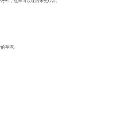
米冷却，这样可以让西米更Q弹。
滑的芋泥。