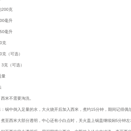
200克
00毫升
50毫升
0克
0克（可选）
：3克（可选）
适量
法
：西米不需要淘洗。
西米：锅中倒入足量的水，大火烧开后加入西米，煮约15分钟，期间记得偶
煮：煮至西米大部分透明，中心还有小白点时，关火盖上锅盖继续焖5分钟左