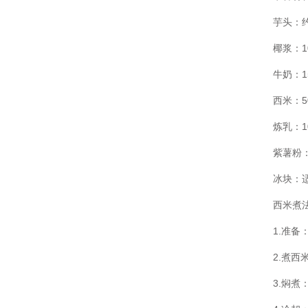
芋头：约
椰浆：1
牛奶：1
西米：5
炼乳：1
紫薯粉
冰块：
西米煮
1.准备
2.煮
3.焖