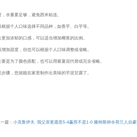
时，水量要足够，避免西米粘连。
以根据个人口味选择不同品种，如香芋、白芋等。
欢更加浓郁的口感，可以适当增加椰浆的比例。
以增加甜度，但也可以根据个人口味调整或省略。
主要是为了颜色搭配，也可以用紫薯泥代替或完全省略。
述步骤，您就能在家里制作出美味的芋泥甘露了。
上一篇：
小克鲁伊夫: 我父亲更愿意5-4赢而不是1-0 滕帅斯帅令荷兰人自豪