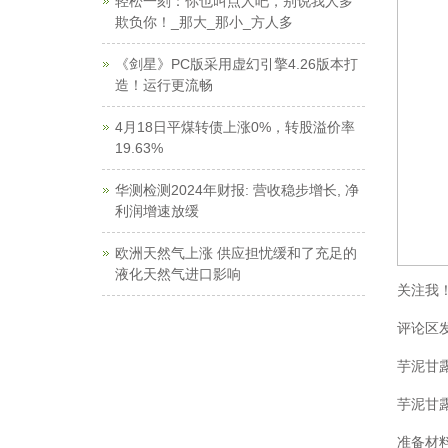
轻松一刻：你也叫点人吧，别说我人多
欺负你！_那大_那小_方人多
《剑星》PC版采用虚幻引擎4.26版本打
造！运行更流畅
4月18日平煤转债上涨0%，转股溢价率
19.63%
华测检测2024年财报: 营收稳步增长, 净
利润增速放缓
欧洲天然气上涨 供应担忧缓和了充足的
液化天然气进口影响
关注我
评论区
芋泥甘
芋泥甘
准备材