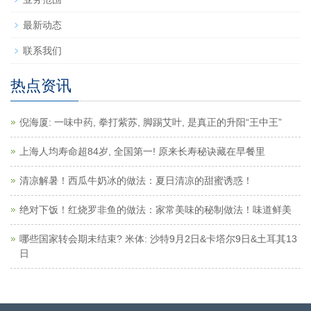
最新动态
联系我们
热点资讯
倪海厦: 一味中药, 拳打紫苏, 脚踢艾叶, 是真正的升阳“王中王”
上海人均寿命超84岁, 全国第一! 原来长寿秘诀藏在早餐里
清凉解暑！西瓜牛奶冰的做法：夏日清凉的甜蜜诱惑！
绝对下饭！红烧罗非鱼的做法：家常美味的秘制做法！味道鲜美
哪些国家转会期未结束? 米体: 沙特9月2日&卡塔尔9日&土耳其13
日