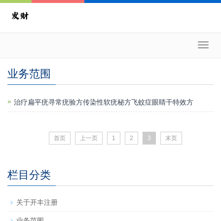
Toggl
navig
业务范围
治疗扁平疣寻常疣验方传染性软疣秘方飞蚊症眼睛干特效方
首页
上一页
1
2
3
末页
栏目分类
关于开丰注册
业务范围