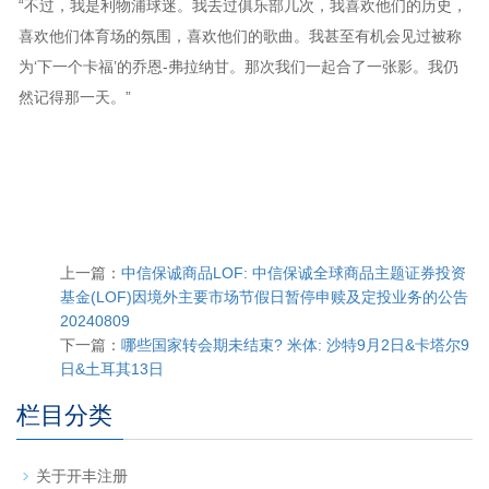
“不过，我是利物浦球迷。我去过俱乐部几次，我喜欢他们的历史，
喜欢他们体育场的氛围，喜欢他们的歌曲。我甚至有机会见过被称
为‘下一个卡福’的乔恩-弗拉纳甘。那次我们一起合了一张影。我仍
然记得那一天。”
上一篇：
中信保诚商品LOF: 中信保诚全球商品主题证券投资
基金(LOF)因境外主要市场节假日暂停申赎及定投业务的公告
20240809
下一篇：
哪些国家转会期未结束? 米体: 沙特9月2日&卡塔尔9
日&土耳其13日
栏目分类
关于开丰注册