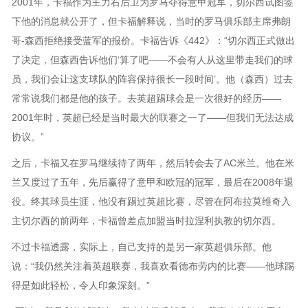
2001年，卡福作为主力右后卫为罗马夺得意甲冠军，切尔西试图签
下他的消息就公开了，但卡福解释说，当时的罗马俱乐部主席弗朗
哥-森西拒绝接受蓝军的报价。卡福告诉《442》：“切尔西正式做出
了决定，但森西告诉他们‘算了吧——不会有人从这里带走我们的球
员，我们会让这支球队的阵容保持很长一段时间’。他（森西）过去
常常说我们都是他的孩子。去英超踢球会是一次很好的经历——
2001年时，英超已经是当时最大的联赛之一了——但我们无法达成
协议。”
之后，卡福又在罗马继续待了两年，然后转会去了AC米兰。他在米
兰又度过了五年，先后赢得了意甲和欧冠的冠军，最后在2008年退
役。终其球员生涯，他没有踢过英超比赛，尽管在阿布拉莫维奇入
主切尔西的前两年，卡福曾差点加盟当时拉涅利执教的切尔西。
不过卡福透露，实际上，自己支持的是另一家英超俱乐部。他
说：“我仍然关注着英超联赛，我喜欢看德布劳内的比赛——他球踢
得是如此轻松，令人印象深刻。”