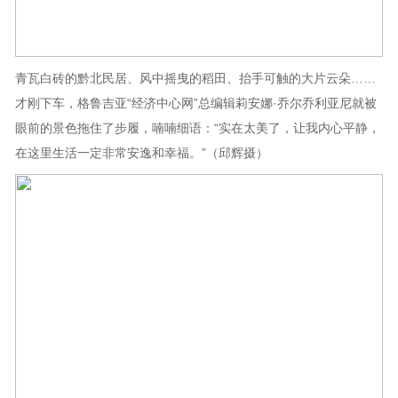
青瓦白砖的黔北民居、风中摇曳的稻田、抬手可触的大片云朵……
才刚下车，格鲁吉亚“经济中心网”总编辑莉安娜·乔尔乔利亚尼就被
眼前的景色拖住了步履，喃喃细语：“实在太美了，让我内心平静，
在这里生活一定非常安逸和幸福。”（邱辉摄）