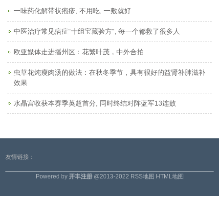
一味药化解带状疱疹, 不用吃, 一敷就好
中医治疗常见病症“十组宝藏验方”, 每一个都救了很多人
欧亚媒体走进播州区：花繁叶茂，中外合拍
虫草花炖瘦肉汤的做法：在秋冬季节，具有很好的益肾补肺滋补
效果
水晶宫收获本赛季英超首分, 同时终结对阵蓝军13连败
友情链接：
Powered by
开丰注册
@2013-2022
RSS地图
HTML地图