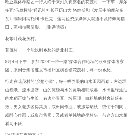
欧亚媒体考察团一行人终于来到久负盛名的花茂村，一下车，摩尔
多瓦“信息标签”通讯社社长亚历山大·塔纳斯和《发展中的摩尔多
瓦》编辑阿纳托利·卡丘克，这两位资深媒体人就迫不及待奔向稻
田，互相拍照留影。（张远晴摄）
花繁叶茂花茂村。
花茂村，一个能找到乡愁的黔北村庄。
9月4日下午，参加2024“一带一路”媒体合作论坛的欧亚媒体考察
团，来到贵州省遵义市播州区枫香镇花茂村，寻一份乡愁。
行走在花茂村的“乡愁小道”，好一幅养眼的山水田园画卷：左边群
山巍峨、流水潺潺，山的沉稳与水的灵动相映成趣，水田里绿油油
的水稻正拔节生长；右边小青瓦、坡屋顶、白粉墙的村舍错落有
致，男女老少各得其所，或田间作业，或抓紧晒秋，或忙于制陶，
或醉心作画，或集市售卖，又或者单纯地静坐村头，与这方山水相
看两不厌。
“这簇梅花真漂亮！”