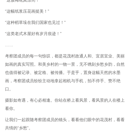
“这幅纸浆压花画挺美！”
“这种稻草垛在我们国家也见过！”
“这类老式木屋好有岁月痕迹！”
……
考察团成员的每一句惊叹，都是花茂村政通人和、宜居宜业、美丽
如画的真实写照。和美乡村的一物一景，无不镌刻乡愁乡韵，自然
也值得被记录、被定格、被传播。于是乎，置身这幅天然的水墨
画，考察团成员纷纷主动地拿起相机与手机，拍不停手、赞不绝
口。
摄影如奇遇，有心必相逢。你站在桥上看风景，看风景的人在楼上
看你。
让我们一起跟随考察团成员的镜头，看看他们眼中的花茂村，看看
共情的“乡愁”。