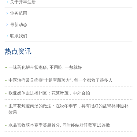
关于开丰注册
业务范围
最新动态
联系我们
热点资讯
一味药化解带状疱疹, 不用吃, 一敷就好
中医治疗常见病症“十组宝藏验方”, 每一个都救了很多人
欧亚媒体走进播州区：花繁叶茂，中外合拍
虫草花炖瘦肉汤的做法：在秋冬季节，具有很好的益肾补肺滋补
效果
水晶宫收获本赛季英超首分, 同时终结对阵蓝军13连败